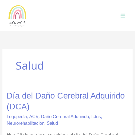
Ir
al
contenido
Salud
Día
Día del Daño Cerebral Adquirido
del
(DCA)
Daño
Cerebral
,
,
,
,
Logopedia
ACV
Daño Cerebral Adquirido
Ictus
Adquirido
,
Neurorehabilitación
Salud
(DCA)
Hoy, 26 de octubre, se celebra el día del Daño Cerebral